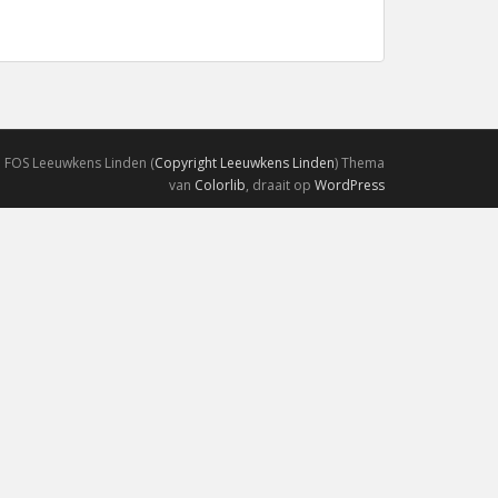
e FOS Leeuwkens Linden (
Copyright Leeuwkens Linden
) Thema
van
Colorlib
, draait op
WordPress