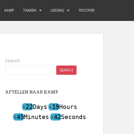
KAMP
TAKKEN
LEIDING
TROOPER
Search
SEARCH
AFTELLEN NAAR KAMP
-22
Days
-19
Hours
-45
Minutes
-42
Seconds