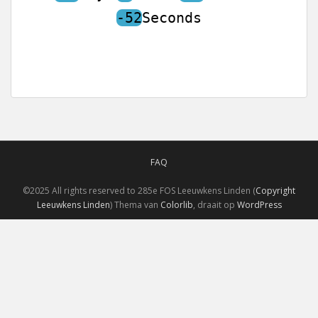
-52
Seconds
FAQ
©2025 All rights reserved to 285e FOS Leeuwkens Linden (
Copyright
Leeuwkens Linden
) Thema van
Colorlib
, draait op
WordPress